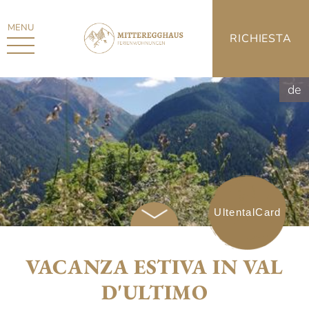
MENU
RICHIESTA
de
UltentalCard
VACANZA ESTIVA IN VAL
D'ULTIMO