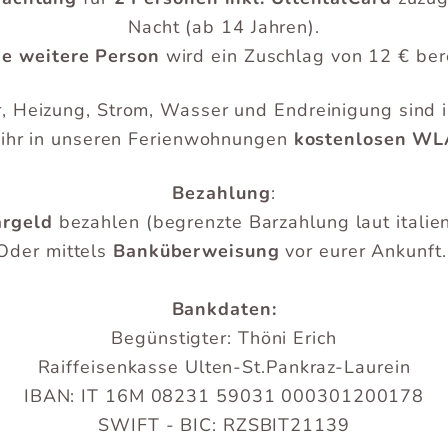
Nacht (ab 14 Jahren).
de weitere Person
wird ein Zuschlag von 12 € ber
 Heizung, Strom, Wasser und Endreinigung sind i
ihr in unseren Ferienwohnungen
kostenlosen W
Bezahlung
:
argeld
bezahlen (begrenzte Barzahlung laut itali
Oder mittels
Banküberweisung
vor eurer Ankunft
Bankdaten:
Begünstigter: Thöni Erich
Raiffeisenkasse Ulten-St.Pankraz-Laurein
IBAN: IT 16M 08231 59031 000301200178
SWIFT - BIC: RZSBIT21139