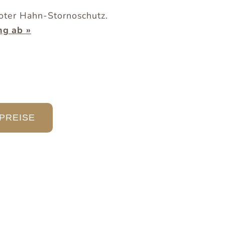
oter Hahn-Stornoschutz.
ng ab »
PREISE