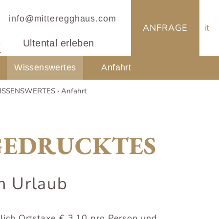
info@mitteregghaus.com
ANFRAGE
it
s
Ultental erleben
Wissenswertes
Anfahrt
ISSENSWERTES
Anfahrt
GEDRUCKTES
n Urlaub
lich Ortstaxe € 3,10 pro Person und