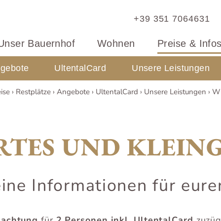
+39 351 7064631
Unser Bauernhof
Wohnen
Preise & Info
gebote
UltentalCard
Unsere Leistungen
ise
Restplätze
Angebote
UltentalCard
Unsere Leistungen
W
RTES UND KLEIN
ine Informationen für eure
nachtung
für
2 Personen inkl. UltentalCard
zuzüg